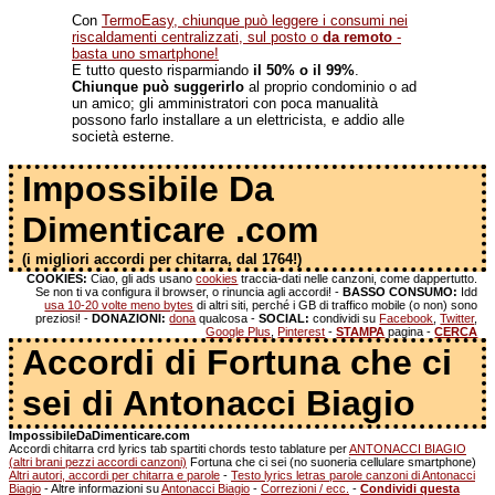
Con
TermoEasy, chiunque può leggere i consumi nei
riscaldamenti centralizzati, sul posto o
da remoto
-
basta uno smartphone!
E tutto questo risparmiando
il 50% o il 99%
.
Chiunque può suggerirlo
al proprio condominio o ad
un amico; gli amministratori con poca manualità
possono farlo installare a un elettricista, e addio alle
società esterne.
Impossibile Da
Dimenticare .com
(i migliori accordi per chitarra, dal 1764!)
COOKIES:
Ciao, gli ads usano
cookies
traccia-dati nelle canzoni, come dappertutto.
Se non ti va configura il browser, o rinuncia agli accordi! -
BASSO CONSUMO:
Idd
usa 10-20 volte meno bytes
di altri siti, perché i GB di traffico mobile (o non) sono
preziosi! -
DONAZIONI:
dona
qualcosa -
SOCIAL:
condividi su
Facebook
,
Twitter
,
Google Plus
,
Pinterest
-
STAMPA
pagina -
CERCA
Accordi di Fortuna che ci
sei di Antonacci Biagio
ImpossibileDaDimenticare.com
Accordi chitarra crd lyrics tab spartiti chords testo tablature per
ANTONACCI BIAGIO
(altri brani pezzi accordi canzoni)
Fortuna che ci sei (no suoneria cellulare smartphone)
Altri autori, accordi per chitarra e parole
-
Testo lyrics letras parole canzoni di Antonacci
Biagio
- Altre informazioni su
Antonacci Biagio
-
Correzioni / ecc.
-
Condividi questa