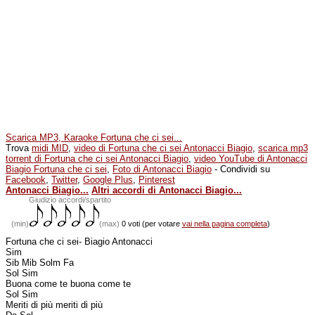
Scarica MP3, Karaoke Fortuna che ci sei...
Trova
midi MID
,
video di Fortuna che ci sei Antonacci Biagio
,
scarica mp3
torrent di Fortuna che ci sei Antonacci Biagio
,
video YouTube di Antonacci
Biagio Fortuna che ci sei
,
Foto di Antonacci Biagio
- Condividi su
Facebook
,
Twitter
,
Google Plus
,
Pinterest
Antonacci Biagio...
Altri accordi di Antonacci Biagio...
(min)
Giudizio accordi/spartito
(min)
(max)
0 voti (per votare
vai nella pagina completa
)
Fortuna che ci sei- Biagio Antonacci
Sim
Sib Mib Solm Fa
Sol Sim
Buona come te buona come te
Sol Sim
Meriti di più meriti di più