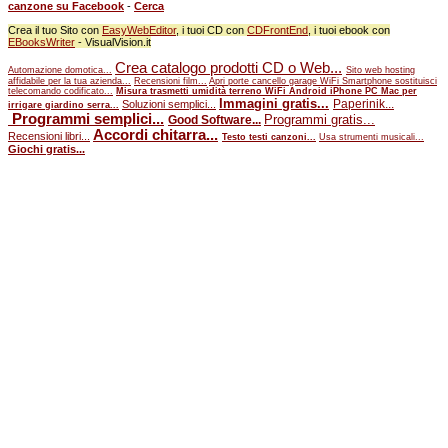
canzone su Facebook
-
Cerca
Crea il tuo Sito con
EasyWebEditor
, i tuoi CD con
CDFrontEnd
, i tuoi ebook con
EBooksWriter
- VisualVision.it
Crea catalogo prodotti CD o Web...
Automazione domotica...
Sito web hosting
affidabile per la tua azienda...
Recensioni film...
Apri porte cancello garage WiFi Smartphone sostituisci
telecomando codificato...
Misura trasmetti umidità terreno WiFi Android iPhone PC Mac per
Immagini gratis...
Paperinik...
Soluzioni semplici...
irrigare giardino serra...
Programmi semplici...
Programmi gratis...
Good Software...
Accordi chitarra...
Recensioni libri...
Testo testi canzoni...
Usa strumenti musicali...
Giochi gratis...