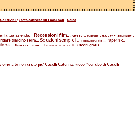
Condividi questa canzone su Facebook
-
Cerca
Recensioni film...
er la tua azienda...
Apri porte cancello garage WiFi Smartphone
Soluzioni semplici...
Paperinik...
igare giardino serra...
Immagini gratis...
tarra...
Giochi gratis...
Testo testi canzoni...
Usa strumenti musicali...
sieme a te non ci sto piu' Caselli Caterina
,
video YouTube di Caselli