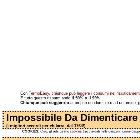
Con
TermoEasy, chiunque può leggere i consumi nei riscaldamenti 
E tutto questo risparmiando
il 50% o il 99%
.
Chiunque può suggerirlo
al proprio condominio o ad un amico; gli
Impossibile Da Dimenticare
(i migliori accordi per chitarra, dal 1764!)
COOKIES:
Ciao, gli ads usano
cookies
traccia-dati nelle canzoni, come dapper