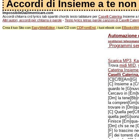
Accordi di Insieme a te non c
ImpossibileDaDimenticare.com
Accordi chitarra crd lyrics tab spartiti chords testo tablature per
Caselli Caterina
Insieme a t
Altri autori, accordi per chitarra e parole
-
Testo lyrics letras parole canzoni di Caselli Cater
Crea il tuo Sito con
EasyWebEditor
, i tuoi CD con
CDFrontEnd
, i tuoi ebook con
EBooksWri
Automazione d
sostituisci telecomand
Programmi semp
Scarica MP3, Kara
Trova
midi MID
,
Caterina Insieme 
Caselli Caterina.
[C][C/B][Am][G]
[C] Insieme a [C/
guardo le [G]nuv
Cercavo in [Em]t
[Dm] la tene[Bb]
la compren[Gm]s
trovare in [Dm]q
[C] Quella per[C
quella per[G]sona
Finisce [Em]qua-
[Dm] chi se ne [
[F] Io trascino ne
[F] dei torrenti d