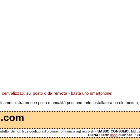
centralizzati, sul posto o
da remoto
- basta uno smartphone!
 amministratori con poca manualità possono farlo installare a un elettricista, 
 .com
tutto. Se non ti va configura il browser, o rinuncia agli accordi! -
BASSO CONSUMO:
Idd
us
DONAZIONI:
dona
qualcosa -
SO