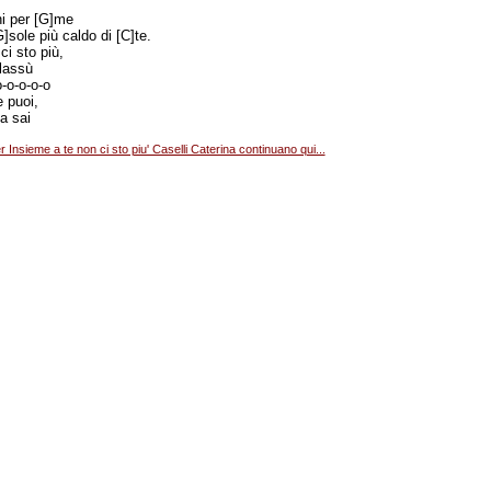
hi per [G]me
G]sole più caldo di [C]te.
ci sto più,
 lassù
-o-o-o-o
e puoi,
a sai
r Insieme a te non ci sto piu' Caselli Caterina continuano qui...