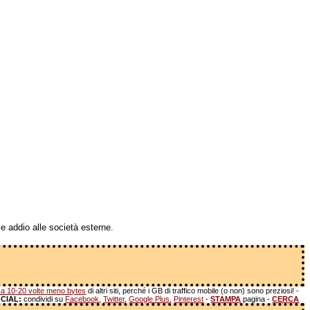
e addio alle società esterne.
a 10-20 volte meno bytes
di altri siti, perché i GB di traffico mobile (o non) sono preziosi! -
CIAL:
condividi su
Facebook
,
Twitter
,
Google Plus
,
Pinterest
-
STAMPA
pagina -
CERCA