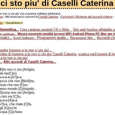
i sto piu' di Caselli Caterina
e non ci sto piu' (no suoneria cellulare telefonino)
ina
- Altri brani pezzi canzoni di
Caselli Caterina
-
Correzioni / Richieste altri accordi chitarra
-
ter
- VisualVision.it
omotica...
Crea catalogo prodotti CD o Web...
Sito web hosting affidabile p
Misura trasmetti umidità terreno WiFi Android iPhone PC Mac per irr
o codificato...
lici...
Programmi gratis...
Accordi chi
Recensioni libri...
Good Software...
oke Insieme a te non ci sto piu'...
video di Insieme a te non ci sto piu' Caselli Caterina
,
scarica mp3 torrent di In
a te non ci sto piu'
..
Altri accordi di Caselli Caterina...
B]te non ci sto [Am]più,
ole las[C]sù
e-e-e-e-[A7]e-e
rezza che non [Bb/A]ho,
ione che non [F]so
uesto mondo [G]stupido...
/B]sona non sei [Am]più,
 non sei [C]tu.
a-a-a-[A]a-a
G7]va, che male [C]fa.
gli [G]occhi
'acqua [G]chiara