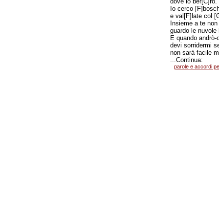
dove io ber[C]rò.
Io cerco [F]bosc
e val[F]late col [
Insieme a te non 
guardo le nuvole
E quando andrò-o
devi sorridermi s
non sarà facile m
...Continua:
parole e accordi pe