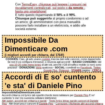
Con
TermoEasy, chiunque può leggere i consumi nei
riscaldamenti centralizzati, sul posto o
da remoto
-
basta uno smartphone!
E tutto questo risparmiando
il 50% o il 99%
.
Chiunque può suggerirlo
al proprio condominio o ad
un amico; gli amministratori con poca manualità
possono farlo installare a un elettricista, e addio alle
società esterne.
Impossibile Da
Dimenticare .com
(i migliori accordi per chitarra, dal 1764!)
COOKIES:
Ciao, gli ads usano
cookies
traccia-dati nelle canzoni, come dappertutto.
Se non ti va configura il browser, o rinuncia agli accordi! -
BASSO CONSUMO:
Idd
usa 10-20 volte meno bytes
di altri siti, perché i GB di traffico mobile (o non) sono
preziosi! -
DONAZIONI:
dona
qualcosa -
SOCIAL:
condividi su
Facebook
,
Twitter
,
Google Plus
,
Pinterest
-
STAMPA
pagina -
CERCA
Accordi di E so' cuntento
'e sta' di Daniele Pino
ImpossibileDaDimenticare.com
Accordi chitarra crd lyrics tab spartiti chords testo tablature per
Daniele Pino
E so'
cuntento 'e sta' (no suoneria cellulare telefonino)
Altri autori, accordi per chitarra e parole
-
Testo lyrics letras parole canzoni di Daniele
Pino
- Altri brani pezzi canzoni di
Daniele Pino
-
Correzioni / Richieste altri accordi chitarra