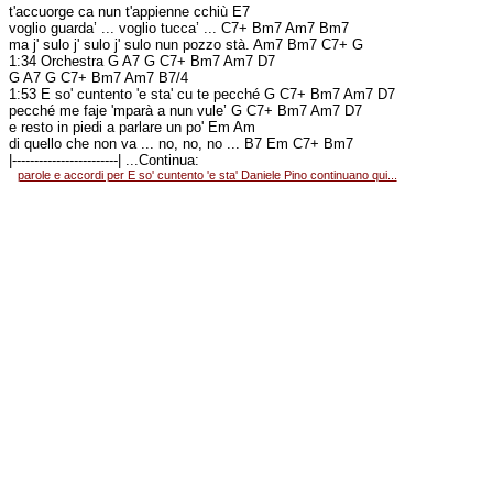
t'accuorge ca nun t'appienne cchiù E7
voglio guarda’ ... voglio tucca’ ... C7+ Bm7 Am7 Bm7
ma j' sulo j' sulo j' sulo nun pozzo stà. Am7 Bm7 C7+ G
1:34 Orchestra G A7 G C7+ Bm7 Am7 D7
G A7 G C7+ Bm7 Am7 B7/4
1:53 E so' cuntento 'e sta' cu te pecché G C7+ Bm7 Am7 D7
pecché me faje 'mparà a nun vule’ G C7+ Bm7 Am7 D7
e resto in piedi a parlare un po' Em Am
di quello che non va ... no, no, no ... B7 Em C7+ Bm7
|------------------------| ...Continua:
parole e accordi per E so' cuntento 'e sta' Daniele Pino continuano qui...