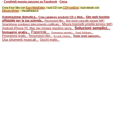
-
Condividi questa canzone su Facebook
-
Cerca
Crea il tuo Sito con
EasyWebEditor
, i tuoi CD con
CDFrontEnd
, i tuoi ebook con
EBooksWriter
- VisualVision.it
Automazione domotica...
Sito web hosting
Crea catalogo prodotti CD o Web...
affidabile per la tua azienda...
Recensioni film...
Apri porte cancello garage WiFi
Misura trasmetti umidità terreno WiFi
Smartphone sostituisci telecomando codificato...
Soluzioni semplici...
Android iPhone PC Mac per irrigare giardino serra...
Paperinik...
Immagini gratis...
Programmi semplici...
Good Software...
Programmi gratis...
Recensioni libri...
Testo testi canzoni...
Accordi chitarra...
Usa strumenti musicali...
Giochi gratis...