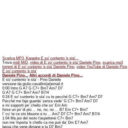
Scarica MP3, Karaoke E so' cuntento 'e sta'...
Trova
midi MID
,
video di E so' cuntento 'e sta' Daniele Pino
,
scarica mp3
torrent di E so' cuntento 'e sta' Daniele Pino
,
video YouTube di Daniele Pino
E so' cuntento 'e sta'
Daniele Pino...
Altri accordi di Daniele Pino...
E so' cuntento 'e sta' - Pino Daniele
versione da giulio.cavallini(at)email.it
0:00 Intro G A7 G C7+ Bm7 Am7 D7
G A7 G C7+ Bm7 Am7 B7/4
0:24 E so' cuntento 'e sta' cu te pecché G C7+ Bm7 Am7 D7
Pecché me faje guarda’ senza vede’ G C7+ Bm7 Am7 D7
e mi sopporti pe’ chello che so’ Em Am
forse un po' di più ... no, no, no ... B7 Em C7+ Bm7
I’ cu’ te ce sto bbuono e tu ... Am7 D7 C7+ Bm7 Am7 B7/4
1:04 Ma poi del resto t'aspetterei C7+ Bm7
nun me 'mporta 'e chello ca me può da’ Dm E7 Am7
lassa che vene dimane e tu D7 Bm7