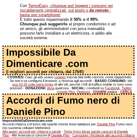
Con
TermoEasy, chiunque può leggere i consumi nei
riscaldamenti centralizzati, sul posto o
da remoto
-
basta uno smartphone!
E tutto questo risparmiando
il 50% o il 99%
.
Chiunque può suggerirlo
al proprio condominio o ad
un amico; gli amministratori con poca manualità
possono farlo installare a un elettricista, e addio alle
società esterne.
Impossibile Da
Dimenticare .com
(i migliori accordi per chitarra, dal 1764!)
COOKIES:
Ciao, gli ads usano
cookies
traccia-dati nelle canzoni, come dappertutto.
Se non ti va configura il browser, o rinuncia agli accordi! -
BASSO CONSUMO:
Idd
usa 10-20 volte meno bytes
di altri siti, perché i GB di traffico mobile (o non) sono
preziosi! -
DONAZIONI:
dona
qualcosa -
SOCIAL:
condividi su
Facebook
,
Twitter
,
Google Plus
,
Pinterest
-
STAMPA
pagina -
CERCA
Accordi di Fumo nero di
Daniele Pino
ImpossibileDaDimenticare.com
Accordi chitarra crd lyrics tab spartiti chords testo tablature per
Daniele Pino
Fumo nero
(no suoneria cellulare telefonino)
Altri autori, accordi per chitarra e parole
-
Testo lyrics letras parole canzoni di Daniele
Pino
- Altri brani pezzi canzoni di
Daniele Pino
-
Correzioni / Richieste altri accordi chitarra