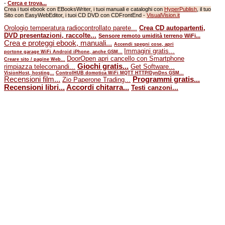
-
Cerca e trova...
Crea i tuoi ebook con EBooksWriter, i tuoi manuali e cataloghi con
HyperPublish
, il tuo
Sito con EasyWebEditor, i tuoi CD DVD con CDFrontEnd -
VisualVision.it
Orologio temperatura radiocontrollato parete...
Crea CD autopartenti,
DVD presentazioni, raccolte...
Sensore remoto umidità terreno WiFi...
Crea e proteggi ebook, manuali...
Accendi spegni cose, apri
Immagini gratis...
portone garage WiFi Android iPhone, anche GSM...
DoorOpen apri cancello con Smartphone
Creare sito / pagine Web...
Giochi gratis...
rimpiazza telecomandi...
Get Software...
VisionHost, hosting...
ControlHUB domotica WiFi MQTT HTTP/DynDns GSM...
Recensioni film...
Programmi gratis...
Zio Paperone Trading...
Recensioni libri...
Accordi chitarra...
Testi canzoni...