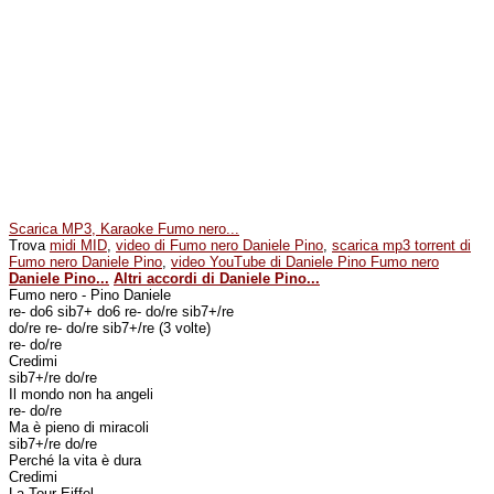
Scarica MP3, Karaoke Fumo nero...
Trova
midi MID
,
video di Fumo nero Daniele Pino
,
scarica mp3 torrent di
Fumo nero Daniele Pino
,
video YouTube di Daniele Pino Fumo nero
Daniele Pino...
Altri accordi di Daniele Pino...
Fumo nero - Pino Daniele
re- do6 sib7+ do6 re- do/re sib7+/re
do/re re- do/re sib7+/re (3 volte)
re- do/re
Credimi
sib7+/re do/re
Il mondo non ha angeli
re- do/re
Ma è pieno di miracoli
sib7+/re do/re
Perché la vita è dura
Credimi
La Tour Eiffel