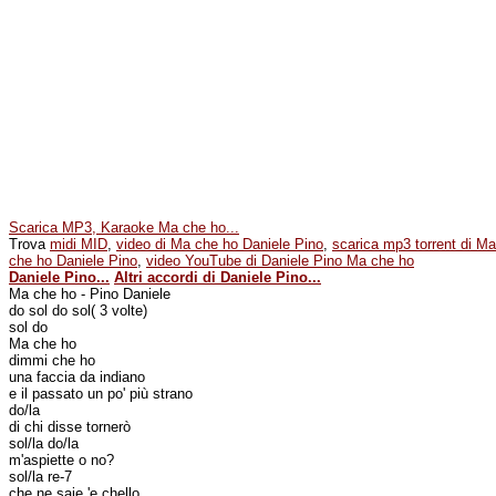
Scarica MP3, Karaoke Ma che ho...
Trova
midi MID
,
video di Ma che ho Daniele Pino
,
scarica mp3 torrent di Ma
che ho Daniele Pino
,
video YouTube di Daniele Pino Ma che ho
Daniele Pino...
Altri accordi di Daniele Pino...
Ma che ho - Pino Daniele
do sol do sol( 3 volte)
sol do
Ma che ho
dimmi che ho
una faccia da indiano
e il passato un po' più strano
do/la
di chi disse tornerò
sol/la do/la
m'aspiette o no?
sol/la re-7
che ne saje 'e chello