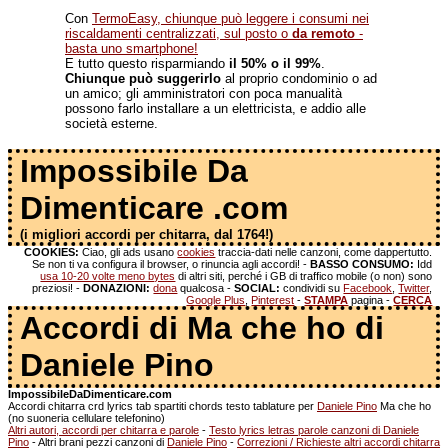
Con
TermoEasy, chiunque può leggere i consumi nei
riscaldamenti centralizzati, sul posto o
da remoto
-
basta uno smartphone!
E tutto questo risparmiando
il 50% o il 99%
.
Chiunque può suggerirlo
al proprio condominio o ad
un amico; gli amministratori con poca manualità
possono farlo installare a un elettricista, e addio alle
società esterne.
Impossibile Da
Dimenticare .com
(i migliori accordi per chitarra, dal 1764!)
COOKIES:
Ciao, gli ads usano
cookies
traccia-dati nelle canzoni, come dappertutto.
Se non ti va configura il browser, o rinuncia agli accordi! -
BASSO CONSUMO:
Idd
usa 10-20 volte meno bytes
di altri siti, perché i GB di traffico mobile (o non) sono
preziosi! -
DONAZIONI:
dona
qualcosa -
SOCIAL:
condividi su
Facebook
,
Twitter
,
Google Plus
,
Pinterest
-
STAMPA
pagina -
CERCA
Accordi di Ma che ho di
Daniele Pino
ImpossibileDaDimenticare.com
Accordi chitarra crd lyrics tab spartiti chords testo tablature per
Daniele Pino
Ma che ho
(no suoneria cellulare telefonino)
Altri autori, accordi per chitarra e parole
-
Testo lyrics letras parole canzoni di Daniele
Pino
- Altri brani pezzi canzoni di
Daniele Pino
-
Correzioni / Richieste altri accordi chitarra