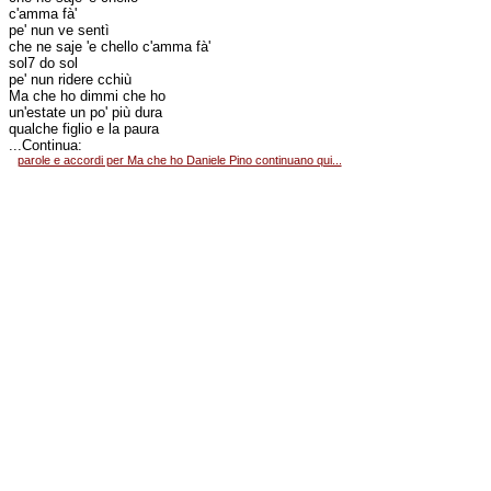
c'amma fà'
pe' nun ve sentì
che ne saje 'e chello c'amma fà'
sol7 do sol
pe' nun ridere cchiù
Ma che ho dimmi che ho
un'estate un po' più dura
qualche figlio e la paura
...Continua:
parole e accordi per Ma che ho Daniele Pino continuano qui...