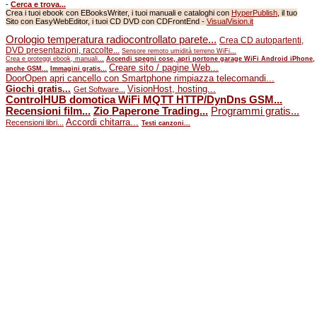
-
Cerca e trova...
Crea i tuoi ebook con EBooksWriter, i tuoi manuali e cataloghi con
HyperPublish
, il tuo
Sito con EasyWebEditor, i tuoi CD DVD con CDFrontEnd -
VisualVision.it
Orologio temperatura radiocontrollato parete...
Crea CD autopartenti,
DVD presentazioni, raccolte...
Sensore remoto umidità terreno WiFi...
Crea e proteggi ebook, manuali...
Accendi spegni cose, apri portone garage WiFi Android iPhone,
Creare sito / pagine Web...
anche GSM...
Immagini gratis...
DoorOpen apri cancello con Smartphone rimpiazza telecomandi...
Giochi gratis...
VisionHost, hosting...
Get Software...
ControlHUB domotica WiFi MQTT HTTP/DynDns GSM...
Recensioni film...
Zio Paperone Trading...
Programmi gratis...
Accordi chitarra...
Recensioni libri...
Testi canzoni...