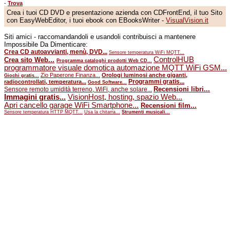
-
Trova
Crea i tuoi CD DVD e presentazione azienda con CDFrontEnd, il tuo Sito
con EasyWebEditor, i tuoi ebook con EBooksWriter -
VisualVision.it
Siti amici - raccomandandoli e usandoli contribuisci a mantenere
Impossibile Da Dimenticare:
Crea CD autoavvianti, menù, DVD...
Sensore temperatura WiFi MQTT...
ControlHUB
Crea sito Web...
Programma cataloghi prodotti Web CD...
programmatore visuale domotica automazione MQTT WiFi GSM...
Zio Paperone Finanza...
Orologi luminosi anche giganti,
Giochi gratis...
Programmi gratis...
radiocontrollati, temperatura...
Good Software...
Recensioni libri...
Sensore remoto umidità terreno, WiFi, anche solare...
Immagini gratis...
VisionHost, hosting, spazio Web...
Apri cancello garage WiFi Smartphone...
Recensioni film...
Sensore temperatura HTTP MQTT...
Usa la chitarra...
Strumenti musicali...