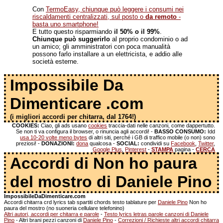
Con
TermoEasy, chiunque può leggere i consumi nei
riscaldamenti centralizzati, sul posto o
da remoto
-
basta uno smartphone!
E tutto questo risparmiando
il 50% o il 99%
.
Chiunque può suggerirlo
al proprio condominio o ad
un amico; gli amministratori con poca manualità
possono farlo installare a un elettricista, e addio alle
società esterne.
Impossibile Da
Dimenticare .com
(i migliori accordi per chitarra, dal 1764!)
COOKIES:
Ciao, gli ads usano
cookies
traccia-dati nelle canzoni, come dappertutto.
Se non ti va configura il browser, o rinuncia agli accordi! -
BASSO CONSUMO:
Idd
usa 10-20 volte meno bytes
di altri siti, perché i GB di traffico mobile (o non) sono
preziosi! -
DONAZIONI:
dona
qualcosa -
SOCIAL:
condividi su
Facebook
,
Twitter
,
Google Plus
,
Pinterest
-
STAMPA
pagina -
CERCA
Accordi di Non ho paura
del mostro di Daniele Pino
ImpossibileDaDimenticare.com
Accordi chitarra crd lyrics tab spartiti chords testo tablature per
Daniele Pino
Non ho
paura del mostro (no suoneria cellulare telefonino)
Altri autori, accordi per chitarra e parole
-
Testo lyrics letras parole canzoni di Daniele
Pino
- Altri brani pezzi canzoni di
Daniele Pino
-
Correzioni / Richieste altri accordi chitarra