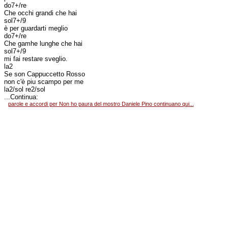
do7+/re
Che occhi grandi che hai
sol7+/9
è per guardarti meglio
do7+/re
Che gamhe lunghe che hai
sol7+/9
mi fai restare sveglio.
la2
Se son Cappuccetto Rosso
non c'è piu scampo per me
la2/sol re2/sol
...Continua:
parole e accordi per Non ho paura del mostro Daniele Pino continuano qui...