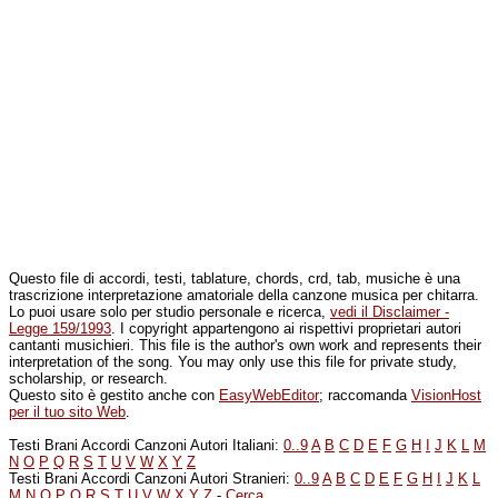
Questo file di accordi, testi, tablature, chords, crd, tab, musiche è una
trascrizione interpretazione amatoriale della canzone musica per chitarra.
Lo puoi usare solo per studio personale e ricerca,
vedi il Disclaimer -
Legge 159/1993
. I copyright appartengono ai rispettivi proprietari autori
cantanti musichieri. This file is the author's own work and represents their
interpretation of the song. You may only use this file for private study,
scholarship, or research.
Questo sito è gestito anche con
EasyWebEditor
; raccomanda
VisionHost
per il tuo sito Web
.
Testi Brani Accordi Canzoni Autori Italiani:
0..9
A
B
C
D
E
F
G
H
I
J
K
L
M
N
O
P
Q
R
S
T
U
V
W
X
Y
Z
Testi Brani Accordi Canzoni Autori Stranieri:
0..9
A
B
C
D
E
F
G
H
I
J
K
L
M
N
O
P
Q
R
S
T
U
V
W
X
Y
Z
-
Cerca