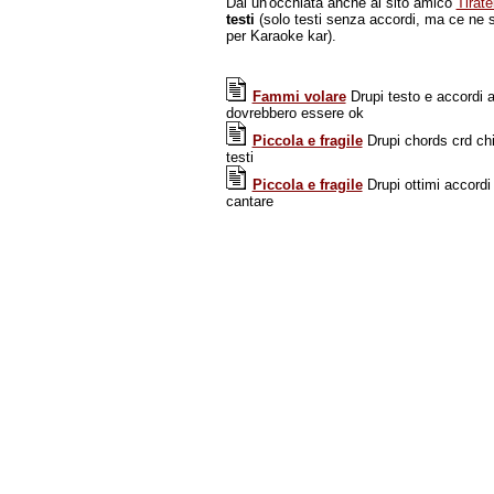
Dai un'occhiata anche al sito amico
Tirat
testi
(solo testi senza accordi, ma ce ne so
per Karaoke kar).
Fammi volare
Drupi testo e accordi 
dovrebbero essere ok
Piccola e fragile
Drupi chords crd chit
testi
Piccola e fragile
Drupi ottimi accordi 
cantare