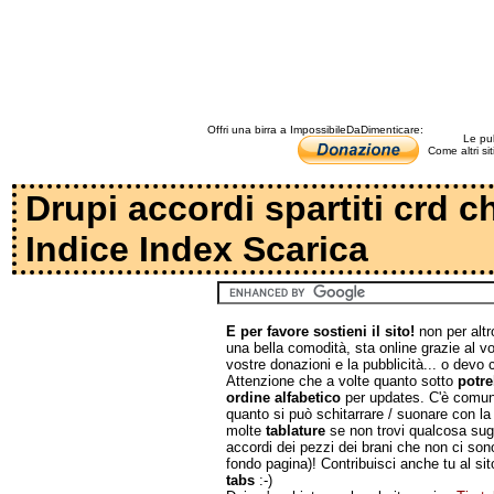
Offri una birra a ImpossibileDaDimenticare:
Le pub
Come altri si
Drupi accordi spartiti crd c
Indice Index Scarica
E per favore sostieni il sito!
non per altr
una bella comodità, sta online grazie al v
vostre donazioni e la pubblicità... o devo c
Attenzione che a volte quanto sotto
potre
ordine alfabetico
per updates. C'è comun
quanto si può schitarrare / suonare con la
molte
tablature
se non trovi qualcosa sugg
accordi dei pezzi dei brani che non ci sono
fondo pagina)! Contribuisci anche tu al sit
tabs
:-)