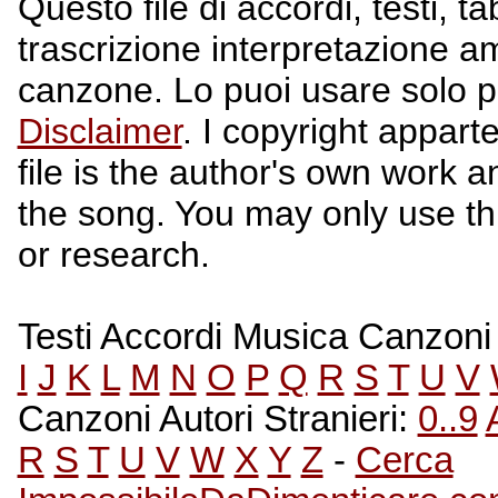
Questo file di accordi, testi, t
trascrizione interpretazione a
canzone. Lo puoi usare solo p
Disclaimer
. I copyright apparte
file is the author's own work a
the song. You may only use this
or research.
Testi Accordi Musica Canzoni A
I
J
K
L
M
N
O
P
Q
R
S
T
U
V
Canzoni Autori Stranieri:
0..9
R
S
T
U
V
W
X
Y
Z
-
Cerca