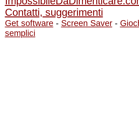
ImpossibileDaDimenticare.c
Contatti, suggerimenti
Get software
-
Screen Saver
-
Gioch
semplici