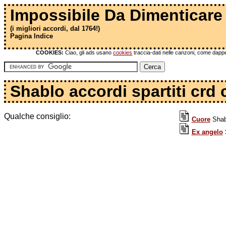
Impossibile Da Dimenticare
(i migliori accordi, dal 1764!)
Pagina Indice
COOKIES:
Ciao, gli ads usano
cookies
traccia-dati nelle canzoni, come dapper
Shablo accordi spartiti crd 
Qualche consiglio:
Cuore
Shabl
Ex angelo
S