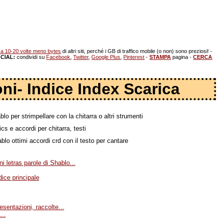
a 10-20 volte meno bytes
di altri siti, perché i GB di traffico mobile (o non) sono preziosi! -
CIAL:
condividi su
Facebook
,
Twitter
,
Google Plus
,
Pinterest
-
STAMPA
pagina -
CERCA
oni- Indice Index Scarica
lo per strimpellare con la chitarra o altri strumenti
cs e accordi per chitarra, testi
lo ottimi accordi crd con il testo per cantare
ni letras parole di Shablo...
dice principale
esentazioni, raccolte...
..