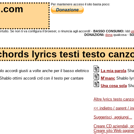
Per mantenere acceso il sito basta poco:
 .com
tutto. Se non ti va configura il browser, o rinuncia agli accordi! -
BASSO CONSUMO:
Idd
us
DONAZIONI:
dona
qualcosa -
SO
chords lyrics testi testo canz
o accordi giusti a volte anche per il basso elettrico
La mia parola
Shab
hablo ottimi accordi crd con il testo per cantare
M'manc
Shablo lyri
Una cosa sola
Shab
Altre lyrics testo canzo
<< indietro / parent / in
Suggerisci, aggiungi...
Creare CD aziendali, pr
Creare sito Web pagine.