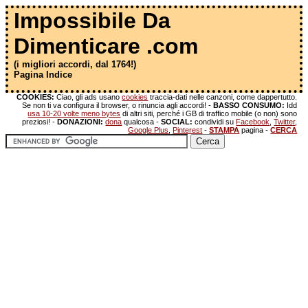
Impossibile Da
Dimenticare .com
(i migliori accordi, dal 1764!)
Pagina Indice
COOKIES:
Ciao, gli ads usano
cookies
traccia-dati nelle canzoni, come dappertutto.
Se non ti va configura il browser, o rinuncia agli accordi! -
BASSO CONSUMO:
Idd
usa 10-20 volte meno bytes
di altri siti, perché i GB di traffico mobile (o non) sono
preziosi! -
DONAZIONI:
dona
qualcosa -
SOCIAL:
condividi su
Facebook
,
Twitter
,
Google Plus
,
Pinterest
-
STAMPA
pagina -
CERCA