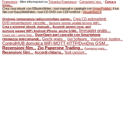
Francesco
- Altre informazioni su
Tricarico Francesco
-
Correzioni / ecc.
-
Cerca e
trova...
Crea i tuoi ebook con EBooksWriter, i tuoi manuali e cataloghi con
HyperPublish
, il tuo
Sito con EasyWebEditor, i tuoi CD DVD con CDFrontEnd -
VisualVision.it
Crea CD autopartenti,
Orologio temperatura radiocontrollato parete...
DVD presentazioni, raccolte...
Sensore remoto umidità terreno WiFi...
Crea e proteggi ebook, manuali...
Accendi spegni cose, apri
Immagini gratis...
portone garage WiFi Android iPhone, anche GSM...
DoorOpen apri cancello con Smartphone
Creare sito / pagine Web...
Giochi gratis...
rimpiazza telecomandi...
Get Software...
VisionHost, hosting...
ControlHUB domotica WiFi MQTT HTTP/DynDns GSM...
Recensioni film...
Zio Paperone Trading...
Programmi gratis...
Recensioni libri...
Accordi chitarra...
Testi canzoni...