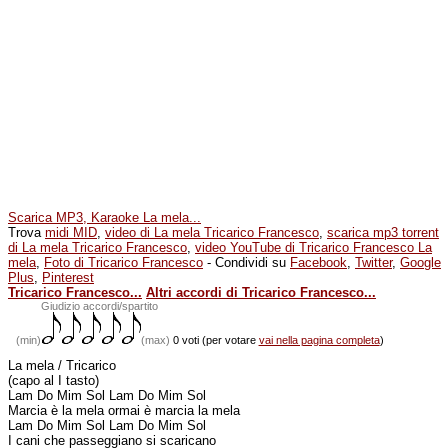
Scarica MP3, Karaoke La mela...
Trova
midi MID
,
video di La mela Tricarico Francesco
,
scarica mp3 torrent
di La mela Tricarico Francesco
,
video YouTube di Tricarico Francesco La
mela
,
Foto di Tricarico Francesco
- Condividi su
Facebook
,
Twitter
,
Google
Plus
,
Pinterest
Tricarico Francesco...
Altri accordi di Tricarico Francesco...
(min)
Giudizio accordi/spartito
(min)
(max)
0 voti (per votare
vai nella pagina completa
)
La mela / Tricarico
(capo al I tasto)
Lam Do Mim Sol Lam Do Mim Sol
Marcia è la mela ormai è marcia la mela
Lam Do Mim Sol Lam Do Mim Sol
I cani che passeggiano si scaricano