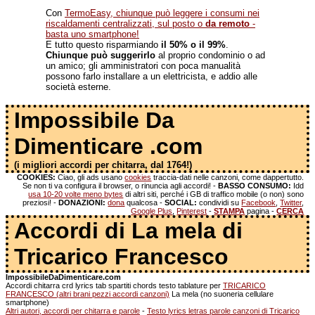
Con
TermoEasy, chiunque può leggere i consumi nei
riscaldamenti centralizzati, sul posto o
da remoto
-
basta uno smartphone!
E tutto questo risparmiando
il 50% o il 99%
.
Chiunque può suggerirlo
al proprio condominio o ad
un amico; gli amministratori con poca manualità
possono farlo installare a un elettricista, e addio alle
società esterne.
Impossibile Da
Dimenticare .com
(i migliori accordi per chitarra, dal 1764!)
COOKIES:
Ciao, gli ads usano
cookies
traccia-dati nelle canzoni, come dappertutto.
Se non ti va configura il browser, o rinuncia agli accordi! -
BASSO CONSUMO:
Idd
usa 10-20 volte meno bytes
di altri siti, perché i GB di traffico mobile (o non) sono
preziosi! -
DONAZIONI:
dona
qualcosa -
SOCIAL:
condividi su
Facebook
,
Twitter
,
Google Plus
,
Pinterest
-
STAMPA
pagina -
CERCA
Accordi di La mela di
Tricarico Francesco
ImpossibileDaDimenticare.com
Accordi chitarra crd lyrics tab spartiti chords testo tablature per
TRICARICO
FRANCESCO (altri brani pezzi accordi canzoni)
La mela (no suoneria cellulare
smartphone)
Altri autori, accordi per chitarra e parole
-
Testo lyrics letras parole canzoni di Tricarico