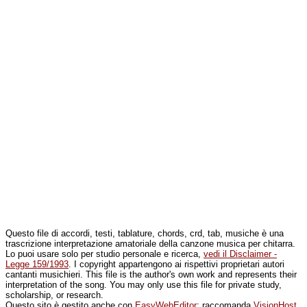
Questo file di accordi, testi, tablature, chords, crd, tab, musiche è una
trascrizione interpretazione amatoriale della canzone musica per chitarra.
Lo puoi usare solo per studio personale e ricerca,
vedi il Disclaimer -
Legge 159/1993
. I copyright appartengono ai rispettivi proprietari autori
cantanti musichieri. This file is the author's own work and represents their
interpretation of the song. You may only use this file for private study,
scholarship, or research.
Questo sito è gestito anche con
EasyWebEditor
; raccomanda
VisionHost