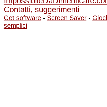
ImpossibileDaDimenticare.c
Contatti, suggerimenti
Get software
-
Screen Saver
-
Gioch
semplici