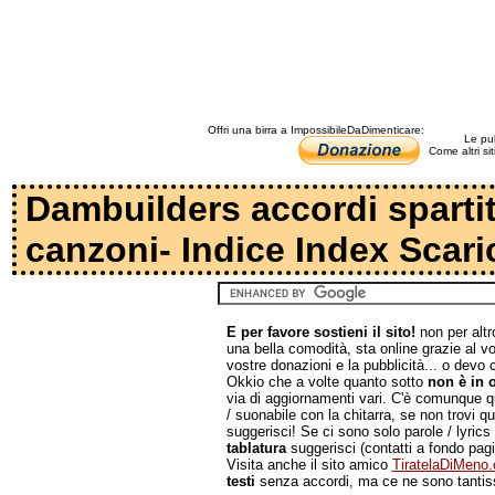
Offri una birra a ImpossibileDaDimenticare:
Le pub
Come altri si
Dambuilders accordi spartiti
canzoni- Indice Index Scari
E per favore sostieni il sito!
non per altr
una bella comodità, sta online grazie al v
vostre donazioni e la pubblicità... o devo c
Okkio che a volte quanto sotto
non è in o
via di aggiornamenti vari. C'è comunque qua
/ suonabile con la chitarra, se non trovi 
suggerisci! Se ci sono solo parole / lyrics 
tablatura
suggerisci (contatti a fondo pag
Visita anche il sito amico
TiratelaDiMeno
testi
senza accordi, ma ce ne sono tantiss