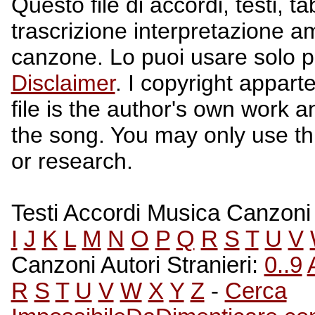
Questo file di accordi, testi, t
trascrizione interpretazione a
canzone. Lo puoi usare solo p
Disclaimer
. I copyright apparte
file is the author's own work a
the song. You may only use this
or research.
Testi Accordi Musica Canzoni A
I
J
K
L
M
N
O
P
Q
R
S
T
U
V
Canzoni Autori Stranieri:
0..9
R
S
T
U
V
W
X
Y
Z
-
Cerca