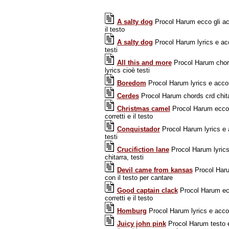
A salty dog
Procol Harum ecco gli acc
il testo
A salty dog
Procol Harum lyrics e acc
testi
All this and more
Procol Harum chord
lyrics cioè testi
Boredom
Procol Harum lyrics e accord
Cerdes
Procol Harum chords crd chitar
Christmas camel
Procol Harum ecco 
corretti e il testo
Conquistador
Procol Harum lyrics e a
testi
Crucifiction lane
Procol Harum lyrics
chitarra, testi
Devil came from kansas
Procol Haru
con il testo per cantare
Good captain clack
Procol Harum ecc
corretti e il testo
Homburg
Procol Harum lyrics e accord
Juicy john pink
Procol Harum testo e