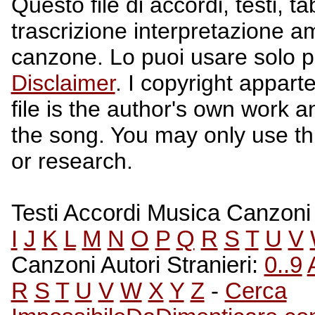
Questo file di accordi, testi, t
trascrizione interpretazione a
canzone. Lo puoi usare solo p
Disclaimer
. I copyright apparte
file is the author's own work a
the song. You may only use this
or research.
Testi Accordi Musica Canzoni A
I
J
K
L
M
N
O
P
Q
R
S
T
U
V
Canzoni Autori Stranieri:
0..9
R
S
T
U
V
W
X
Y
Z
-
Cerca