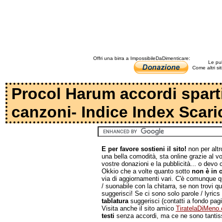
Offri una birra a ImpossibileDaDimenticare:
Le pub
Come altri si
Procol Harum accordi spartit
canzoni- Indice Index Scari
E per favore sostieni il sito!
non per altr
una bella comodità, sta online grazie al v
vostre donazioni e la pubblicità... o devo c
Okkio che a volte quanto sotto
non è in o
via di aggiornamenti vari. C'è comunque qua
/ suonabile con la chitarra, se non trovi 
suggerisci! Se ci sono solo parole / lyrics 
tablatura
suggerisci (contatti a fondo pag
Visita anche il sito amico
TiratelaDiMeno
testi
senza accordi, ma ce ne sono tantiss