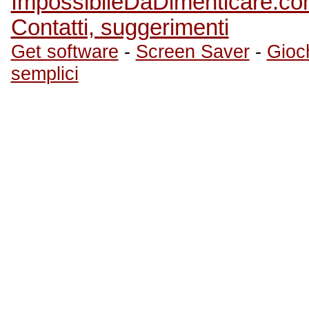
ImpossibileDaDimenticare.c
Contatti, suggerimenti
Get software
-
Screen Saver
-
Gioch
semplici