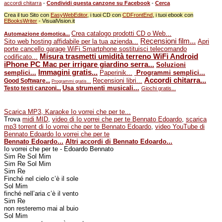
accordi chitarra
-
Condividi questa canzone su Facebook
-
Cerca
Crea il tuo Sito con
EasyWebEditor
, i tuoi CD con
CDFrontEnd
, i tuoi ebook con
EBooksWriter
- VisualVision.it
Crea catalogo prodotti CD o Web...
Automazione domotica...
Recensioni film...
Sito web hosting affidabile per la tua azienda...
Apri
porte cancello garage WiFi Smartphone sostituisci telecomando
Misura trasmetti umidità terreno WiFi Android
codificato...
iPhone PC Mac per irrigare giardino serra...
Soluzioni
Immagini gratis...
semplici...
Paperinik...
Programmi semplici...
Accordi chitarra...
Recensioni libri...
Good Software...
Programmi gratis...
Usa strumenti musicali...
Testo testi canzoni...
Giochi gratis...
Scarica MP3, Karaoke Io vorrei che per te...
Trova
midi MID
,
video di Io vorrei che per te Bennato Edoardo
,
scarica
mp3 torrent di Io vorrei che per te Bennato Edoardo
,
video YouTube di
Bennato Edoardo Io vorrei che per te
Bennato Edoardo...
Altri accordi di Bennato Edoardo...
Io vorrei che per te - Edoardo Bennato
Sim Re Sol Mim
Sim Re Sol Mim
Sim Re
Finché nel cielo c’è il sole
Sol Mim
finché nell’aria c’è il vento
Sim Re
non resteremo mai al buio
Sol Mim