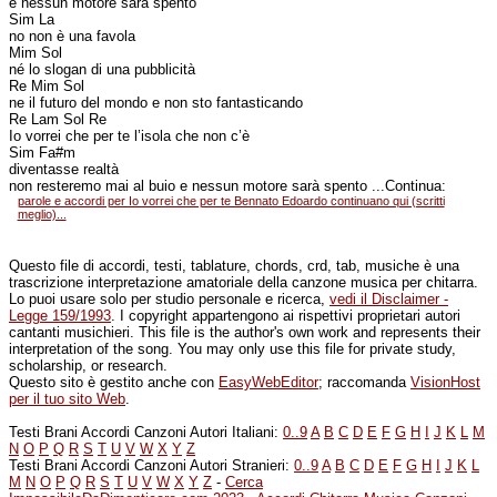
e nessun motore sarà spento
Sim La
no non è una favola
Mim Sol
né lo slogan di una pubblicità
Re Mim Sol
ne il futuro del mondo e non sto fantasticando
Re Lam Sol Re
Io vorrei che per te l’isola che non c’è
Sim Fa#m
diventasse realtà
non resteremo mai al buio e nessun motore sarà spento ...Continua:
parole e accordi per Io vorrei che per te Bennato Edoardo continuano qui (scritti
meglio)...
Questo file di accordi, testi, tablature, chords, crd, tab, musiche è una
trascrizione interpretazione amatoriale della canzone musica per chitarra.
Lo puoi usare solo per studio personale e ricerca,
vedi il Disclaimer -
Legge 159/1993
. I copyright appartengono ai rispettivi proprietari autori
cantanti musichieri. This file is the author's own work and represents their
interpretation of the song. You may only use this file for private study,
scholarship, or research.
Questo sito è gestito anche con
EasyWebEditor
; raccomanda
VisionHost
per il tuo sito Web
.
Testi Brani Accordi Canzoni Autori Italiani:
0..9
A
B
C
D
E
F
G
H
I
J
K
L
M
N
O
P
Q
R
S
T
U
V
W
X
Y
Z
Testi Brani Accordi Canzoni Autori Stranieri:
0..9
A
B
C
D
E
F
G
H
I
J
K
L
M
N
O
P
Q
R
S
T
U
V
W
X
Y
Z
-
Cerca