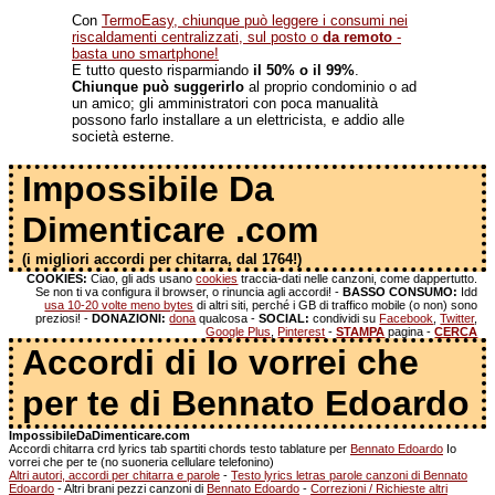
Con
TermoEasy, chiunque può leggere i consumi nei
riscaldamenti centralizzati, sul posto o
da remoto
-
basta uno smartphone!
E tutto questo risparmiando
il 50% o il 99%
.
Chiunque può suggerirlo
al proprio condominio o ad
un amico; gli amministratori con poca manualità
possono farlo installare a un elettricista, e addio alle
società esterne.
Impossibile Da
Dimenticare .com
(i migliori accordi per chitarra, dal 1764!)
COOKIES:
Ciao, gli ads usano
cookies
traccia-dati nelle canzoni, come dappertutto.
Se non ti va configura il browser, o rinuncia agli accordi! -
BASSO CONSUMO:
Idd
usa 10-20 volte meno bytes
di altri siti, perché i GB di traffico mobile (o non) sono
preziosi! -
DONAZIONI:
dona
qualcosa -
SOCIAL:
condividi su
Facebook
,
Twitter
,
Google Plus
,
Pinterest
-
STAMPA
pagina -
CERCA
Accordi di Io vorrei che
per te di Bennato Edoardo
ImpossibileDaDimenticare.com
Accordi chitarra crd lyrics tab spartiti chords testo tablature per
Bennato Edoardo
Io
vorrei che per te (no suoneria cellulare telefonino)
Altri autori, accordi per chitarra e parole
-
Testo lyrics letras parole canzoni di Bennato
Edoardo
- Altri brani pezzi canzoni di
Bennato Edoardo
-
Correzioni / Richieste altri