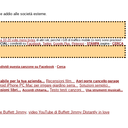
e addio alle società esterne.
a 10-20 volte meno bytes
di altri siti, perché i GB di traffico mobile (o non) sono preziosi! -
CIAL:
condividi su
Facebook
,
Twitter
,
Google Plus
,
Pinterest
-
STAMPA
pagina -
CERCA
dividi questa canzone su Facebook
-
Cerca
abile per la tua azienda...
Recensioni film...
Apri porte cancello garage
oid iPhone PC Mac per irrigare giardino serra...
Soluzioni semplici...
ioni libri...
Testo testi canzoni...
Accordi chitarra...
Usa strumenti musicali...
ove Buffett Jimmy
,
video YouTube di Buffett Jimmy Distantly in love