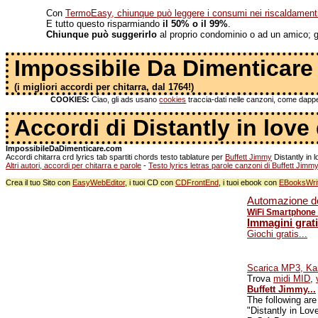
Con
TermoEasy, chiunque può leggere i consumi nei riscaldamenti 
E tutto questo risparmiando
il 50% o il 99%
.
Chiunque può suggerirlo
al proprio condominio o ad un amico; gli
Impossibile Da Dimenticare
(i migliori accordi per chitarra, dal 1764!)
COOKIES:
Ciao, gli ads usano
cookies
traccia-dati nelle canzoni, come dapper
Accordi di Distantly in love
ImpossibileDaDimenticare.com
Accordi chitarra crd lyrics tab spartiti chords testo tablature per
Buffett Jimmy
Distantly in l
Altri autori, accordi per chitarra e parole
-
Testo lyrics letras parole canzoni di Buffett Jimm
Crea il tuo Sito con
EasyWebEditor
, i tuoi CD con
CDFrontEnd
, i tuoi ebook con
EBooksWri
Automazione do
WiFi Smartphone s
Immagini gratis
Giochi gratis...
Scarica MP3, Kara
Trova
midi MID
,
Buffett Jimmy...
The following are
"Distantly in Love