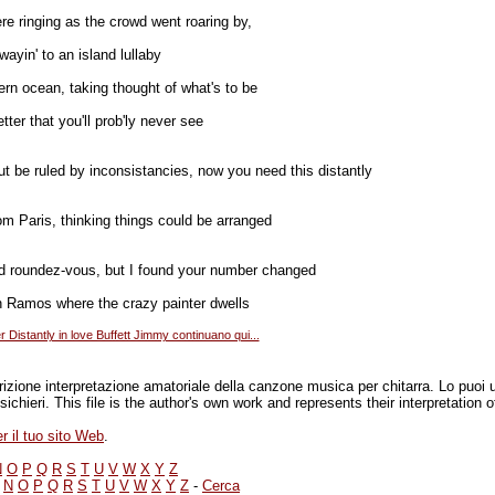
e ringing as the crowd went roaring by,
ayin' to an island lullaby
rn ocean, taking thought of what's to be
etter that you'll prob'ly never see
but be ruled by inconsistancies, now you need this distantly
om Paris, thinking things could be arranged
 roundez-vous, but I found your number changed
n Ramos where the crazy painter dwells
r Distantly in love Buffett Jimmy continuano qui...
scrizione interpretazione amatoriale della canzone musica per chitarra. Lo puoi
usichieri. This file is the author's own work and represents their interpretation 
r il tuo sito Web
.
N
O
P
Q
R
S
T
U
V
W
X
Y
Z
N
O
P
Q
R
S
T
U
V
W
X
Y
Z
-
Cerca