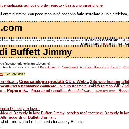
centralizzati, sul posto o
da remoto
- basta uno smartphone!
 amministratori con poca manualità possono farlo installare a un elettricista, 
 .com
tutto. Se non ti va configura il browser, o rinuncia agli accordi! -
BASSO CONSUMO:
Idd
us
DONAZIONI:
dona
qualcosa -
SO
 di Buffett Jimmy
ove (no suoneria cellulare telefonino)
y
- Altri brani pezzi canzoni di
Buffett Jimmy
-
Correzioni / Richieste altri accordi chitarra
-
Con
ter
- VisualVision.it
motica...
Crea catalogo prodotti CD o Web...
Sito web hosting affid
Misura trasmetti umidità terreno WiFi Andr
ostituisci telecomando codificato...
...
Paperinik...
Recens
Programmi semplici...
Good Software...
Programmi gratis...
oke Distantly in love...
video di Distantly in love Buffett Jimmy
,
scarica mp3 torrent di Distantly in l
Altri accordi di Buffett Jimmy...
 what I believe to be the chords for Jimmy Bufett's
."