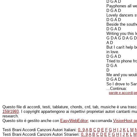
D G A D
Payphones all wer
D G A D
Lovely dancers sw
D G A D
Beside the southe
D G A D
Writing you this l
G D A G D A G D
A D
But I can't help 
in love.
D G A D
Tried to phone fr
D G A
D
Me and you would
D G A D
So I drove to Sa
...Continua:
parole e accordi pe
Questo file di accordi, testi, tablature, chords, crd, tab, musiche è una tra
159/1993
. I copyright appartengono ai rispettivi proprietari autori cantanti m
research.
Questo sito è gestito anche con
EasyWebEditor
; raccomanda
VisionHost pe
Testi Brani Accordi Canzoni Autori Italiani:
0..9
A
B
C
D
E
F
G
H
I
J
K
L
M
Testi Brani Accordi Canzoni Autori Stranieri:
0..9
A
B
C
D
E
F
G
H
I
J
K
L
M