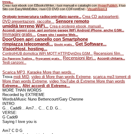
trova...
Crea i tuoi ebook con EBooksWriter, i tuoi manuali e cataloghi con
HyperPublish
, il tuo
Sito con EasyWebEditor, i tuoi CD DVD con CDFrontEnd -
VisualVision.it
Crea CD autopartenti,
Orologio temperatura radiocontrollato parete...
Sensore remoto
DVD presentazioni, raccolte...
umidità terreno WiFi...
Crea e proteggi ebook, manuali...
Accendi spegni cose, apri portone garage WiFi Android iPhone, anche GSM...
Immagini gratis...
Creare sito / pagine Web...
DoorOpen apri cancello con Smartphone
rimpiazza telecomandi...
Get Software...
Giochi gratis...
VisionHost, hosting...
Recensioni film...
ControlHUB domotica WiFi MQTT HTTP/DynDns GSM...
Recensioni libri...
Accordi chitarra...
Zio Paperone Trading...
Programmi gratis...
Testi canzoni...
Scarica MP3, Karaoke More than words...
Trova
midi MID
,
video di More than words Extreme
,
scarica mp3 torrent di
More than words Extreme
,
video YouTube di Extreme More than words
Extreme...
Altri accordi di Extreme...
MORE THAN WORDS
Recorded by EXTREME
Words&Music Nuno Bettencourt/Gary Cherone
INTRO:
G... Cadd9... Am7... C... C.D. G...
VERSE:
G Cadd9
Saying I love you is
Am7 C D G