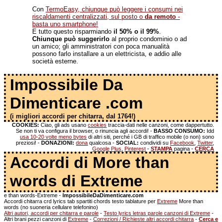
Con
TermoEasy, chiunque può leggere i consumi nei
riscaldamenti centralizzati, sul posto o
da remoto
-
basta uno smartphone!
E tutto questo risparmiando
il 50% o il 99%
.
Chiunque può suggerirlo
al proprio condominio o ad
un amico; gli amministratori con poca manualità
possono farlo installare a un elettricista, e addio alle
società esterne.
Impossibile Da
Dimenticare .com
(i migliori accordi per chitarra, dal 1764!)
COOKIES:
Ciao, gli ads usano
cookies
traccia-dati nelle canzoni, come dappertutto.
Se non ti va configura il browser, o rinuncia agli accordi! -
BASSO CONSUMO:
Idd
usa 10-20 volte meno bytes
di altri siti, perché i GB di traffico mobile (o non) sono
preziosi! -
DONAZIONI:
dona
qualcosa -
SOCIAL:
condividi su
Facebook
,
Twitter
,
Google Plus
,
Pinterest
-
STAMPA
pagina -
CERCA
Accordi di More than
words di Extreme
e than words-Extreme -
ImpossibileDaDimenticare.com
Accordi chitarra crd lyrics tab spartiti chords testo tablature per
Extreme
More than
words (no suoneria cellulare telefonino)
Altri autori, accordi per chitarra e parole
-
Testo lyrics letras parole canzoni di Extreme
-
Altri brani pezzi canzoni di
Extreme
-
Correzioni / Richieste altri accordi chitarra
-
Cerca e