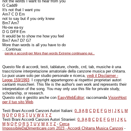
not the words I want to hear from you
G Cadd9
It's not that I want you
Am7 C D Em
not to say but if you only knew
Bm7 Am7
Ho-ow ea-sy
D G D/F# Em
It would be to show me how you feel
Bm7 Am7 D7 G7
More than words is all you have to do
...Continua:
parole e accordi per More than words Extreme continuano qui...
Questo file di accordi, testi, tablature, chords, crd, tab, musiche è una
trascrizione interpretazione amatoriale della canzone musica per chitarra.
Lo puoi usare solo per studio personale e ricerca,
vedi il Disclaimer -
Legge 159/1993
. I copyright appartengono ai rispettivi proprietari autori
cantanti musichieri. This file is the author's own work and represents their
interpretation of the song. You may only use this file for private study,
scholarship, or research.
Questo sito è gestito anche con
EasyWebEditor
; raccomanda
VisionHost
per il tuo sito Web
.
Testi Brani Accordi Canzoni Autori Italiani:
0..9
A
B
C
D
E
F
G
H
I
J
K
L
M
N
O
P
Q
R
S
T
U
V
W
X
Y
Z
Testi Brani Accordi Canzoni Autori Stranieri:
0..9
A
B
C
D
E
F
G
H
I
J
K
L
M
N
O
P
Q
R
S
T
U
V
W
X
Y
Z
-
Cerca
ImpossibileDaDimenticare.com 2023 - Accordi Chitarra Musica Canzoni
-