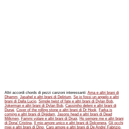
Altri accordi chords di pezzi canzoni interessanti:
Ama e altri brani di
Dhamm
,
Jasahel e altri brani di Delirium
,
Se io fossi un angelo e altri
brani di Dalla Lucio
,
Simple twist of fate e altri brani di Dylan Bob
,
Jokerman e altri brani di Dylan Bob
,
Cassiniho deleni e altri brani di
Dunaj
,
Cover of the rolling stone e altri brani di Dr Hook
,
Farka is
coming e altri brani di Digidam
,
Jasons head e altri brani di Dead
Milkmen
,
Fammi volare e altri brani di Drupi
,
Ho sempre me e altri brani
di Dona' Cristina
,
Il mio amore unico e altri brani di Dolcenera
,
Gli occhi
miei e altri brani di Dino
,
Caro amore e altri brani di De Andre' Fabrizio
,