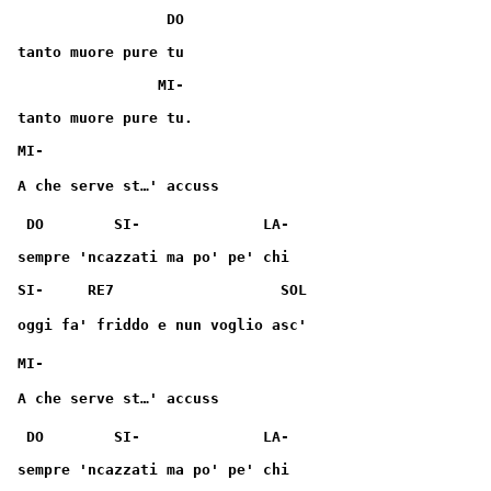
                 DO
tanto muore pure tu
                MI-
tanto muore pure tu.
MI-
A che serve st…' accuss
 DO        SI-              LA-
sempre 'ncazzati ma po' pe' chi
SI-     RE7                   SOL
oggi fa' friddo e nun voglio asc'
MI-
A che serve st…' accuss
 DO        SI-              LA-
sempre 'ncazzati ma po' pe' chi