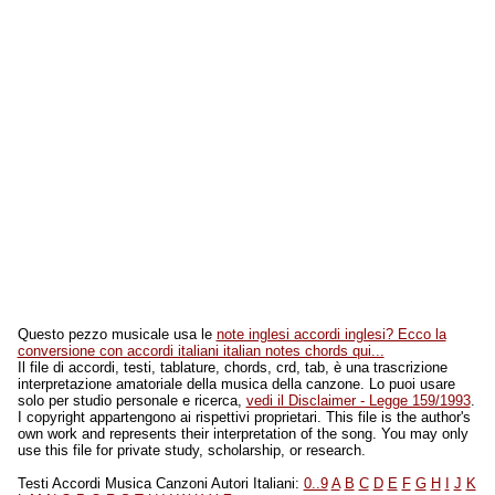
Questo pezzo musicale usa le
note inglesi accordi inglesi? Ecco la
conversione con accordi italiani italian notes chords qui...
Il file di accordi, testi, tablature, chords, crd, tab, è una trascrizione
interpretazione amatoriale della musica della canzone. Lo puoi usare
solo per studio personale e ricerca,
vedi il Disclaimer - Legge 159/1993
.
I copyright appartengono ai rispettivi proprietari. This file is the author's
own work and represents their interpretation of the song. You may only
use this file for private study, scholarship, or research.
Testi Accordi Musica Canzoni Autori Italiani:
0..9
A
B
C
D
E
F
G
H
I
J
K