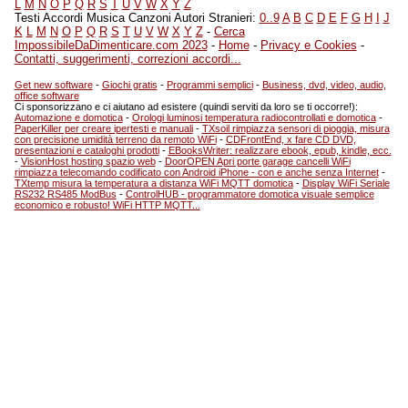
L
M
N
O
P
Q
R
S
T
U
V
W
X
Y
Z
Testi Accordi Musica Canzoni Autori Stranieri:
0..9
A
B
C
D
E
F
G
H
I
J
K
L
M
N
O
P
Q
R
S
T
U
V
W
X
Y
Z
-
Cerca
ImpossibileDaDimenticare.com 2023
-
Home
-
Privacy e Cookies
-
Contatti, suggerimenti, correzioni accordi...
Get new software
-
Giochi gratis
-
Programmi semplici
-
Business, dvd, video, audio,
office software
Ci sponsorizzano e ci aiutano ad esistere (quindi serviti da loro se ti occorre!):
Automazione e domotica
-
Orologi luminosi temperatura radiocontrollati e domotica
-
PaperKiller per creare ipertesti e manuali
-
TXsoil rimpiazza sensori di pioggia, misura
con precisione umidità terreno da remoto WiFi
-
CDFrontEnd, x fare CD DVD,
presentazioni e cataloghi prodotti
-
EBooksWriter: realizzare ebook, epub, kindle, ecc.
-
VisionHost hosting spazio web
-
DoorOPEN Apri porte garage cancelli WiFi
rimpiazza telecomando codificato con Android iPhone - con e anche senza Internet
-
TXtemp misura la temperatura a distanza WiFi MQTT domotica
-
Display WiFi Seriale
RS232 RS485 ModBus
-
ControlHUB - programmatore domotica visuale semplice
economico e robusto! WiFi HTTP MQTT...