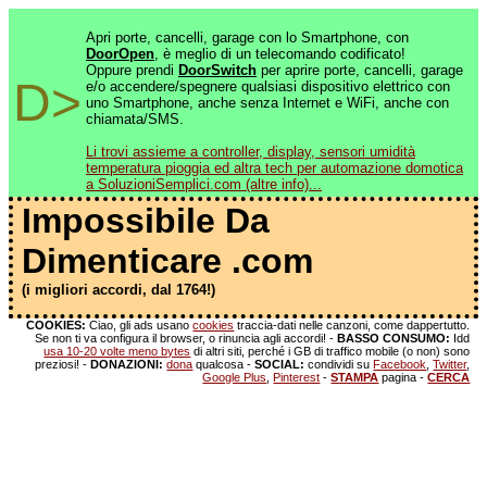
Apri porte, cancelli, garage con lo Smartphone, con
DoorOpen
, è meglio di un telecomando codificato!
Oppure prendi
DoorSwitch
per aprire porte, cancelli, garage
D>
e/o accendere/spegnere qualsiasi dispositivo elettrico con
uno Smartphone, anche senza Internet e WiFi, anche con
chiamata/SMS.
Li trovi assieme a controller, display, sensori umidità
temperatura pioggia ed altra tech per automazione domotica
a SoluzioniSemplici.com (altre info)...
Impossibile Da
Dimenticare .com
(i migliori accordi, dal 1764!)
COOKIES:
Ciao, gli ads usano
cookies
traccia-dati nelle canzoni, come dappertutto.
Se non ti va configura il browser, o rinuncia agli accordi! -
BASSO CONSUMO:
Idd
usa 10-20 volte meno bytes
di altri siti, perché i GB di traffico mobile (o non) sono
preziosi! -
DONAZIONI:
dona
qualcosa -
SOCIAL:
condividi su
Facebook
,
Twitter
,
Google Plus
,
Pinterest
-
STAMPA
pagina -
CERCA