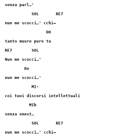
senza parl…'
           SOL       RE7
nun me scocci…' cchi—
                 DO
tanto muore pure tu 
RE7        SOL
Nun me scocci…'
        Do
nun me scocci…'
           MI-
coi tuoi discorsi intellettuali
          MIb
senza onest…
           SOL       RE7
nun me scocci…' cchi—