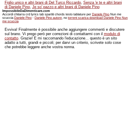
Figlio unico e altri brani di Del Turco Riccardo
,
Senza 'e te e altri brani
di Daniele Pino
,
Je so' pazzo e altri brani di Daniele Pino
ImpossibileDaDimenticare.com
Accordi chitarra crd lyrics tab spartiti chords testo tablature per
Daniele Pino
Nun me
scuccia
Daniele Pino
-
Daniele Pino autore
, no
torrent scarica download Daniele Pino Nun
me scuccia
Evviva! Finalmente è possibile anche aggiungere commenti e discutere
sul brano. Vi prego però per correzioni di contattarmi con il
modulo di
contatto
. Grazie! E mi raccomando l'educazione... questo è un sito
adatto a tutti, grandi e piccoli; per darvi un criterio, scrivete solo cose
che potrebbe leggere anche vostra nonna.