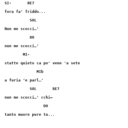
SI-       RE7
fora fa' friddo...
           SOL
Nun me scocci…'
           DO
nun me scocci…'
        MI-
statte quieto ca po' vene 'a sete
              MIb
a furia 'e parl…'
           SOL       RE7
nun me scocci…' cchi—
                 DO
tanto muore pure tu...