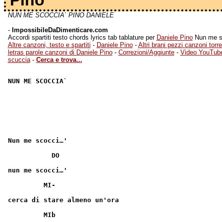
Pino
NUN ME SCOCCIA` PINO DANIELE
-
ImpossibileDaDimenticare.com
Accordi spartiti testo chords lyrics tab tablature per
Daniele Pino
Nun me scu
Altre canzoni, testo e spartiti
-
Daniele Pino
-
Altri brani pezzi canzoni torr
letras parole canzoni di Daniele Pino
-
Correzioni/Aggiunte
-
Video YouTube
scuccia
-
Cerca e trova...
NUN ME SCOCCIA`                                       
Nun me scocci…'
           DO
nun me scocci…'
         MI-
cerca di stare almeno un'ora
         MIb