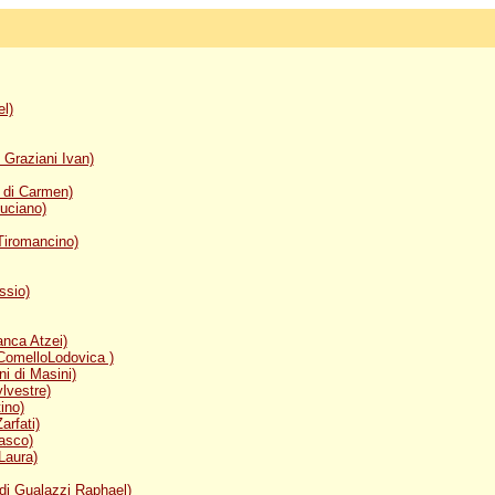
l)
i Graziani Ivan)
i di Carmen)
Luciano)
 Tiromancino)
ssio)
anca Atzei)
 ComelloLodovica )
ni di Masini)
ylvestre)
ino)
arfati)
Vasco)
Laura)
 di Gualazzi Raphael)