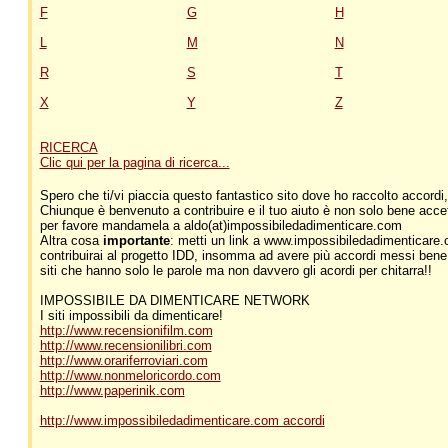
F
G
H
L
M
N
R
S
T
X
Y
Z
RICERCA
Clic qui per la pagina di ricerca...
Spero che ti/vi piaccia questo fantastico sito dove ho raccolto accordi, t
Chiunque è benvenuto a contribuire e il tuo aiuto è non solo bene accett
per favore mandamela a aldo(at)impossibiledadimenticare.com
Altra cosa
importante
: metti un link a www.impossibiledadimenticare.
contribuirai al progetto IDD, insomma ad avere più accordi messi bene 
siti che hanno solo le parole ma non davvero gli acordi per chitarra!!
IMPOSSIBILE DA DIMENTICARE NETWORK
I siti impossibili da dimenticare!
http://www.recensionifilm.com
http://www.recensionilibri.com
http://www.orariferroviari.com
http://www.nonmeloricordo.com
http://www.paperinik.com
http://www.impossibiledadimenticare.com accordi