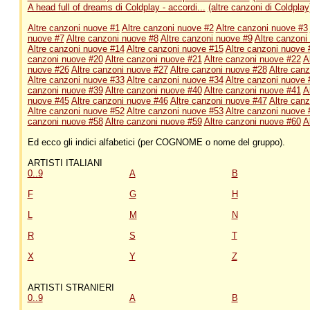
A head full of dreams di Coldplay - accordi...
(altre canzoni di Coldplay
Altre canzoni nuove #1
Altre canzoni nuove #2
Altre canzoni nuove #3
nuove #7
Altre canzoni nuove #8
Altre canzoni nuove #9
Altre canzoni
Altre canzoni nuove #14
Altre canzoni nuove #15
Altre canzoni nuove 
canzoni nuove #20
Altre canzoni nuove #21
Altre canzoni nuove #22
A
nuove #26
Altre canzoni nuove #27
Altre canzoni nuove #28
Altre can
Altre canzoni nuove #33
Altre canzoni nuove #34
Altre canzoni nuove 
canzoni nuove #39
Altre canzoni nuove #40
Altre canzoni nuove #41
A
nuove #45
Altre canzoni nuove #46
Altre canzoni nuove #47
Altre can
Altre canzoni nuove #52
Altre canzoni nuove #53
Altre canzoni nuove 
canzoni nuove #58
Altre canzoni nuove #59
Altre canzoni nuove #60
A
Ed ecco gli indici alfabetici (per COGNOME o nome del gruppo).
ARTISTI ITALIANI
0..9
A
B
F
G
H
L
M
N
R
S
T
X
Y
Z
ARTISTI STRANIERI
0..9
A
B