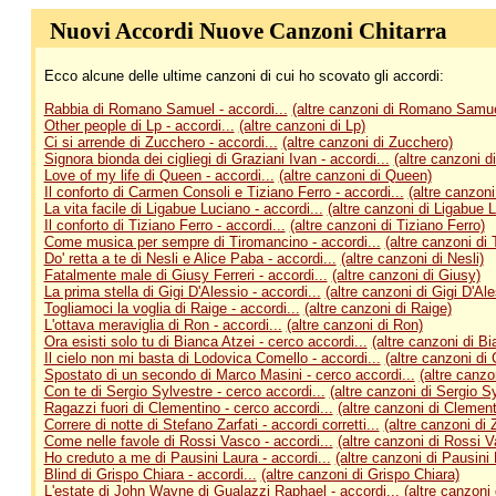
Nuovi Accordi Nuove Canzoni Chitarra
Ecco alcune delle ultime canzoni di cui ho scovato gli accordi:
Rabbia di Romano Samuel - accordi...
(altre canzoni di Romano Samue
Other people di Lp - accordi...
(altre canzoni di Lp)
Ci si arrende di Zucchero - accordi...
(altre canzoni di Zucchero)
Signora bionda dei cigliegi di Graziani Ivan - accordi...
(altre canzoni d
Love of my life di Queen - accordi...
(altre canzoni di Queen)
Il conforto di Carmen Consoli e Tiziano Ferro - accordi...
(altre canzon
La vita facile di Ligabue Luciano - accordi...
(altre canzoni di Ligabue 
Il conforto di Tiziano Ferro - accordi...
(altre canzoni di Tiziano Ferro)
Come musica per sempre di Tiromancino - accordi...
(altre canzoni di
Do' retta a te di Nesli e Alice Paba - accordi...
(altre canzoni di Nesli)
Fatalmente male di Giusy Ferreri - accordi...
(altre canzoni di Giusy)
La prima stella di Gigi D'Alessio - accordi...
(altre canzoni di Gigi D'Ale
Togliamoci la voglia di Raige - accordi...
(altre canzoni di Raige)
L'ottava meraviglia di Ron - accordi...
(altre canzoni di Ron)
Ora esisti solo tu di Bianca Atzei - cerco accordi...
(altre canzoni di Bi
Il cielo non mi basta di Lodovica Comello - accordi...
(altre canzoni di
Spostato di un secondo di Marco Masini - cerco accordi...
(altre canzo
Con te di Sergio Sylvestre - cerco accordi...
(altre canzoni di Sergio S
Ragazzi fuori di Clementino - cerco accordi...
(altre canzoni di Clement
Correre di notte di Stefano Zarfati - accordi corretti...
(altre canzoni di Z
Come nelle favole di Rossi Vasco - accordi...
(altre canzoni di Rossi 
Ho creduto a me di Pausini Laura - accordi...
(altre canzoni di Pausini 
Blind di Grispo Chiara - accordi...
(altre canzoni di Grispo Chiara)
L'estate di John Wayne di Gualazzi Raphael - accordi...
(altre canzoni