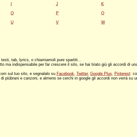
I
J
K
O
P
Q
U
V
W
esti, tab, lyrics, o chiamiamoli pure spartiti...
o ma indispensabile per far crescere il sito, se hai tirato giù gli accordi di u
com sul tuo sito, e segnalalo su
Facebook
,
Twitter
,
Google Plus
,
Pinterest
: co
di piùbrani e canzoni, e almeno se cerchi in google gli accordi non verrà su u